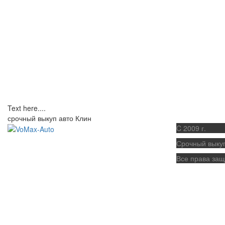
Text here....
срочный выкуп авто Клин
C 2009 г.
Срочный выку
Все права за