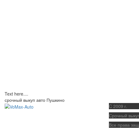
Text here....
срочный выкуп авто Пушкино
C 2009 г.
Срочный выку
Все права за