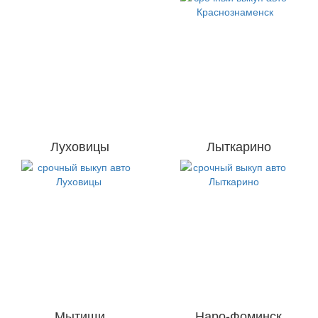
Луховицы
Лыткарино
Мытищи
Наро-Фоминск